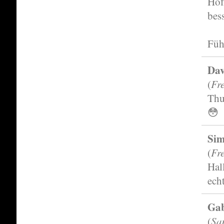
Hof
bess
Füh
Dav
Fr
(
Thu
😳
Si
Fr
(
Hal
ech
Ga
Sa
(