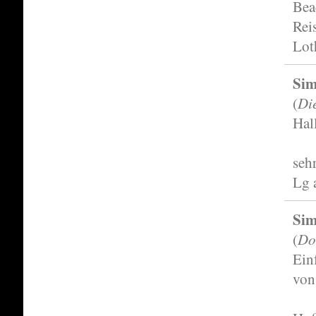
Bea
Rei
Lot
Si
Di
(
Hal
seh
Lg 
Si
Do
(
Ein
von