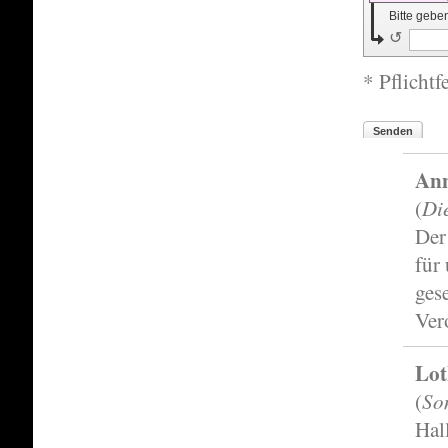
Bitte gebe
↺
* Pflichtf
Senden
Ann
Di
(
Der
für
ges
Ver
Lot
So
(
Hal