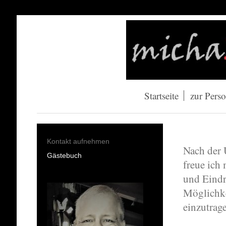
Startseite
zur Pers
Kontakt aufnehmen
Nach der 
Gästebuch
freue ich
und Eind
Möglichke
einzutrag