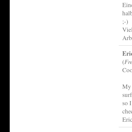
Ein
hal
;-)
Vie
Arb
Eri
Fr
(
Coo
My 
surf
so I
che
Eri