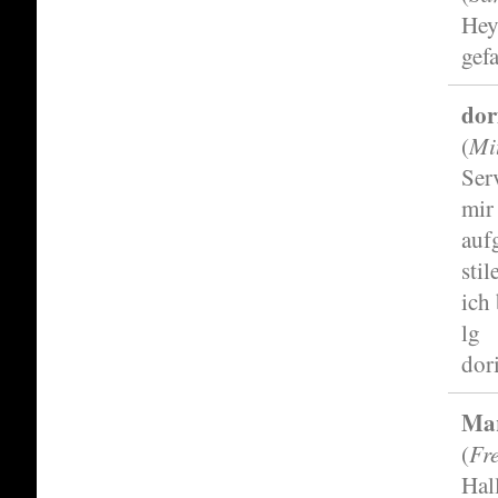
Hey
gef
dor
Mi
(
Ser
mir
auf
sti
ich
lg
dor
Ma
Fr
(
Hal