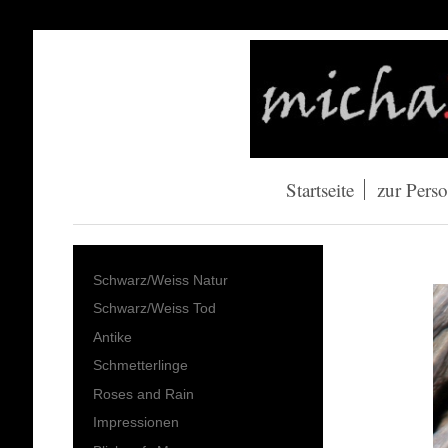
Startseite
zur Pers
Schwarz/Weiss Natur
Schwarz/Weiss Tod
Antike
Schmetterlinge
Roses and Rain
Impressionen