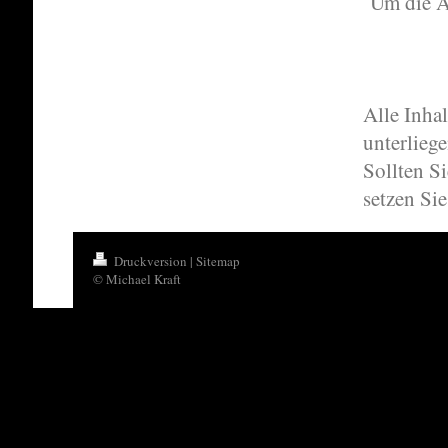
Um die A
Alle Inha
unterlieg
Sollten S
setzen Si
Druckversion
|
Sitemap
© Michael Kraft